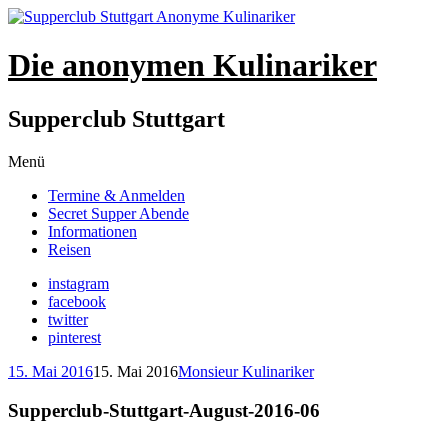
Die anonymen Kulinariker
Supperclub Stuttgart
Zum
Menü
Inhalt
Termine & Anmelden
springen
Secret Supper Abende
Informationen
Reisen
instagram
facebook
twitter
pinterest
15. Mai 2016
15. Mai 2016
Monsieur Kulinariker
Supperclub-Stuttgart-August-2016-06