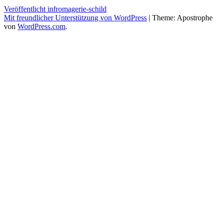
Beitragsnavigation
Veröffentlicht in
fromagerie-schild
Mit freundlicher Unterstützung von WordPress
|
Theme: Apostrophe
von
WordPress.com
.