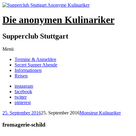
Die anonymen Kulinariker
Supperclub Stuttgart
Zum
Menü
Inhalt
Termine & Anmelden
springen
Secret Supper Abende
Informationen
Reisen
instagram
facebook
twitter
pinterest
25. September 2016
25. September 2016
Monsieur Kulinariker
fromagerie-schild