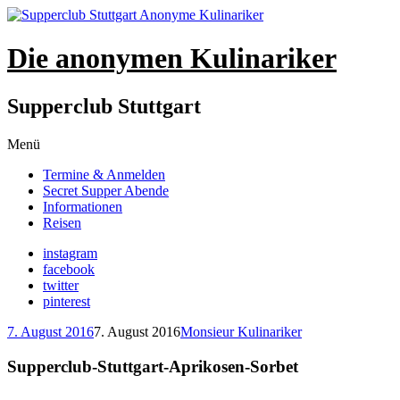
Die anonymen Kulinariker
Supperclub Stuttgart
Zum
Menü
Inhalt
Termine & Anmelden
springen
Secret Supper Abende
Informationen
Reisen
instagram
facebook
twitter
pinterest
7. August 2016
7. August 2016
Monsieur Kulinariker
Supperclub-Stuttgart-Aprikosen-Sorbet