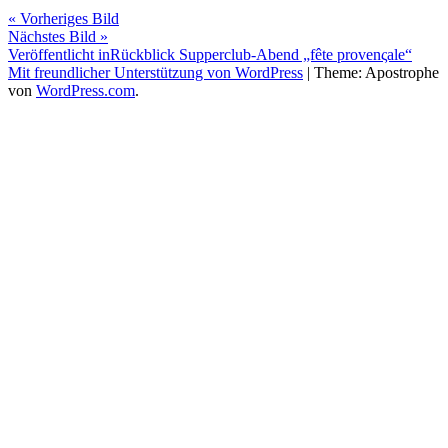
« Vorheriges Bild
Nächstes Bild »
Beitragsnavigation
Veröffentlicht in
Rückblick Supperclub-Abend „fête provenςale“
Mit freundlicher Unterstützung von WordPress
|
Theme: Apostrophe
von
WordPress.com
.