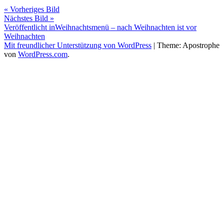
« Vorheriges Bild
Nächstes Bild »
Beitragsnavigation
Veröffentlicht in
Weihnachtsmenü – nach Weihnachten ist vor
Weihnachten
Mit freundlicher Unterstützung von WordPress
|
Theme: Apostrophe
von
WordPress.com
.