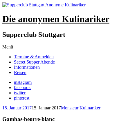
Die anonymen Kulinariker
Supperclub Stuttgart
Zum
Menü
Inhalt
Termine & Anmelden
springen
Secret Supper Abende
Informationen
Reisen
instagram
facebook
twitter
pinterest
15. Januar 2017
15. Januar 2017
Monsieur Kulinariker
Gambas-beurre-blanc