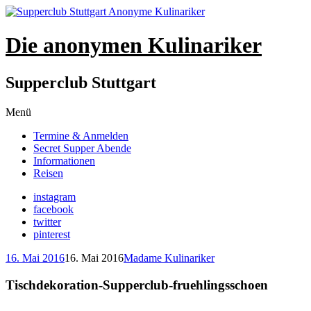
Die anonymen Kulinariker
Supperclub Stuttgart
Zum
Menü
Inhalt
Termine & Anmelden
springen
Secret Supper Abende
Informationen
Reisen
instagram
facebook
twitter
pinterest
16. Mai 2016
16. Mai 2016
Madame Kulinariker
Tischdekoration-Supperclub-fruehlingsschoen