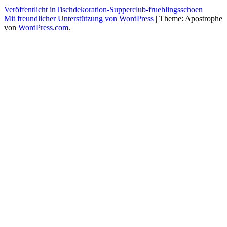
Beitragsnavigation
Veröffentlicht in
Tischdekoration-Supperclub-fruehlingsschoen
Mit freundlicher Unterstützung von WordPress
|
Theme: Apostrophe
von
WordPress.com
.