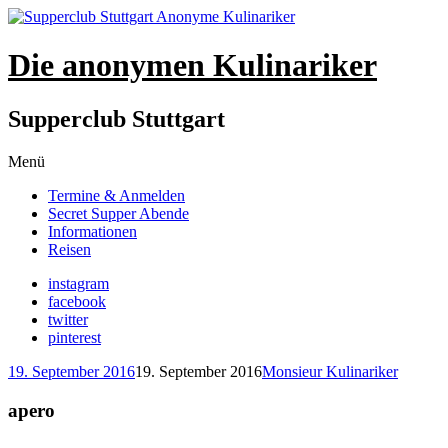
Die anonymen Kulinariker
Supperclub Stuttgart
Zum
Menü
Inhalt
Termine & Anmelden
springen
Secret Supper Abende
Informationen
Reisen
instagram
facebook
twitter
pinterest
19. September 2016
19. September 2016
Monsieur Kulinariker
apero