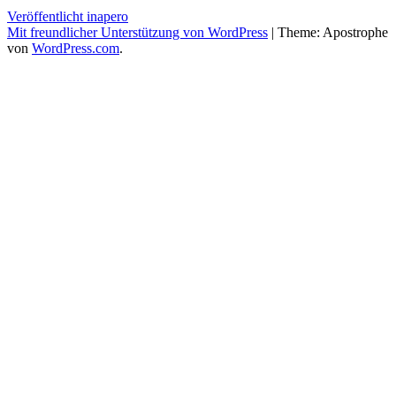
Beitragsnavigation
Veröffentlicht in
apero
Mit freundlicher Unterstützung von WordPress
|
Theme: Apostrophe
von
WordPress.com
.