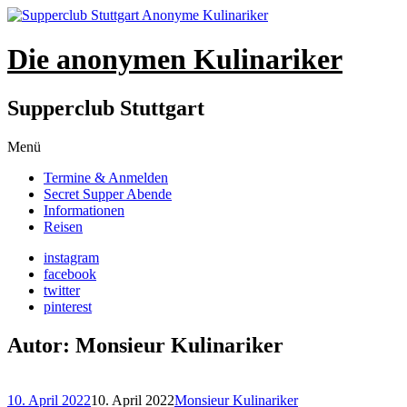
Die anonymen Kulinariker
Supperclub Stuttgart
Zum
Menü
Inhalt
Termine & Anmelden
springen
Secret Supper Abende
Informationen
Reisen
instagram
facebook
twitter
pinterest
Autor:
Monsieur Kulinariker
10. April 2022
10. April 2022
Monsieur Kulinariker