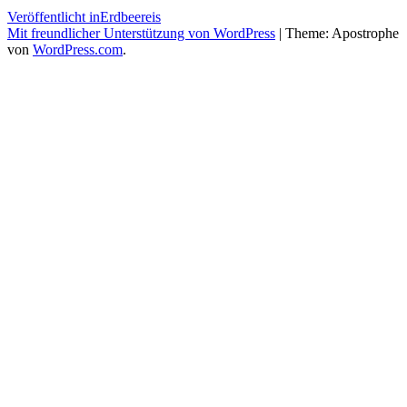
Beitragsnavigation
Veröffentlicht in
Erdbeereis
Mit freundlicher Unterstützung von WordPress
|
Theme: Apostrophe
von
WordPress.com
.