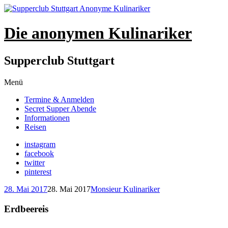
Die anonymen Kulinariker
Supperclub Stuttgart
Zum
Menü
Inhalt
Termine & Anmelden
springen
Secret Supper Abende
Informationen
Reisen
instagram
facebook
twitter
pinterest
28. Mai 2017
28. Mai 2017
Monsieur Kulinariker
Erdbeereis