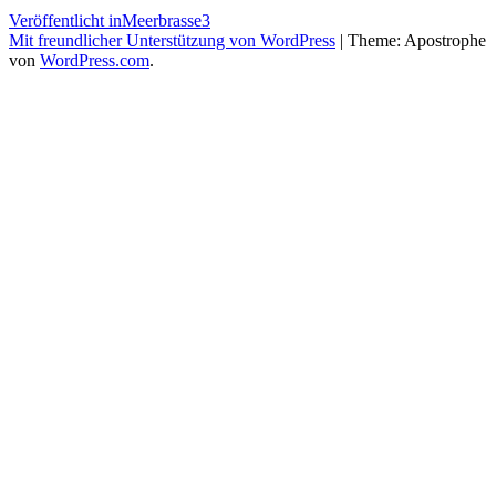
Beitragsnavigation
Veröffentlicht in
Meerbrasse3
Mit freundlicher Unterstützung von WordPress
|
Theme: Apostrophe
von
WordPress.com
.