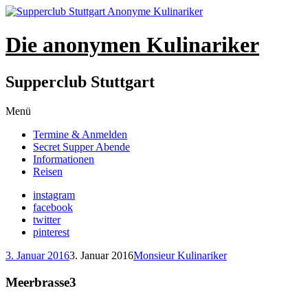
Die anonymen Kulinariker
Supperclub Stuttgart
Zum
Menü
Inhalt
Termine & Anmelden
springen
Secret Supper Abende
Informationen
Reisen
instagram
facebook
twitter
pinterest
3. Januar 2016
3. Januar 2016
Monsieur Kulinariker
Meerbrasse3