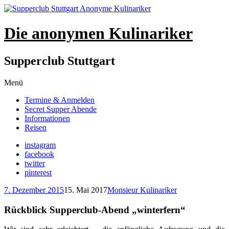
Die anonymen Kulinariker
Supperclub Stuttgart
Zum
Menü
Inhalt
Termine & Anmelden
springen
Secret Supper Abende
Informationen
Reisen
instagram
facebook
twitter
pinterest
7. Dezember 2015
15. Mai 2017
Monsieur Kulinariker
Rückblick Supperclub-Abend „winterfern“