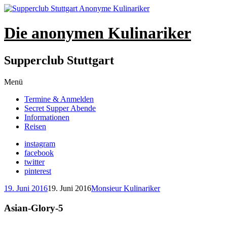
Die anonymen Kulinariker
Supperclub Stuttgart
Zum
Menü
Inhalt
Termine & Anmelden
springen
Secret Supper Abende
Informationen
Reisen
instagram
facebook
twitter
pinterest
19. Juni 2016
19. Juni 2016
Monsieur Kulinariker
Asian-Glory-5