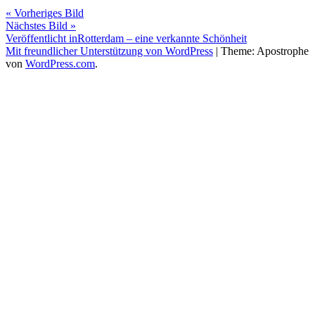
« Vorheriges Bild
Nächstes Bild »
Beitragsnavigation
Veröffentlicht in
Rotterdam – eine verkannte Schönheit
Mit freundlicher Unterstützung von WordPress
|
Theme: Apostrophe
von
WordPress.com
.