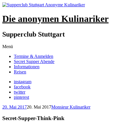
Die anonymen Kulinariker
Supperclub Stuttgart
Zum
Menü
Inhalt
Termine & Anmelden
springen
Secret Supper Abende
Informationen
Reisen
instagram
facebook
twitter
pinterest
20. Mai 2017
20. Mai 2017
Monsieur Kulinariker
Secret-Supper-Think-Pink